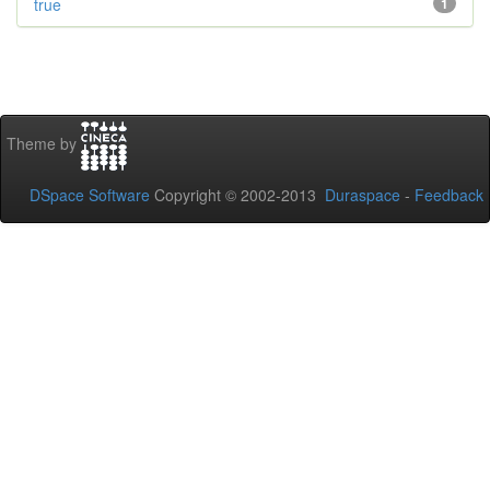
true
1
Theme by
DSpace Software
Copyright © 2002-2013
Duraspace
-
Feedback