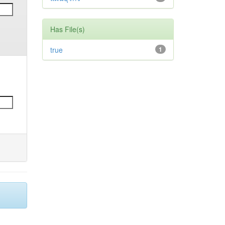
Has File(s)
true
1