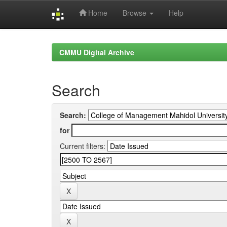
Home
Browse
Help
Skip
navigation
CMMU Digital Archive
Search
Search:
for
Current filters: