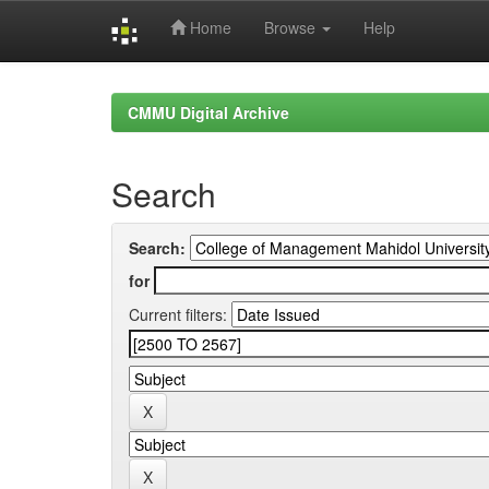
Home
Browse
Help
Skip
navigation
CMMU Digital Archive
Search
Search:
for
Current filters: