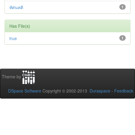
ทัศนคติ
1
Has File(s)
true
1
Theme by
DSpace Software
Copyright © 2002-2013
Duraspace
-
Feedback