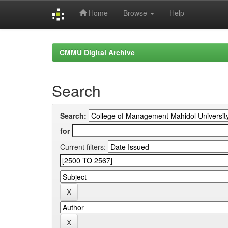
Home
Browse
Help
Skip
navigation
CMMU Digital Archive
Search
Search:
for
Current filters: