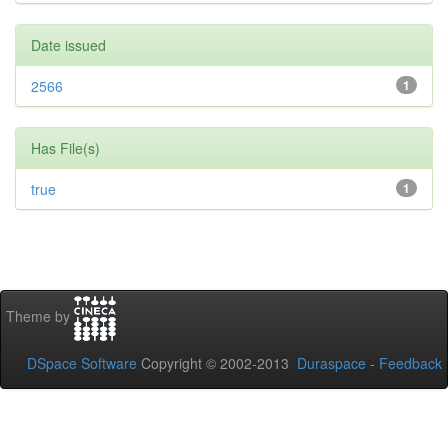
Date issued
2566
1
Has File(s)
true
1
Theme by
DSpace Software
Copyright © 2002-2013
Duraspace
-
Feedback