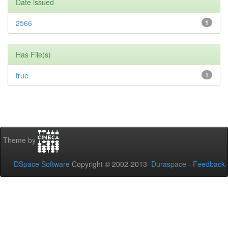
Date issued
2566
1
Has File(s)
true
1
Theme by
DSpace Software
Copyright © 2002-2013
Duraspace
-
Feedback