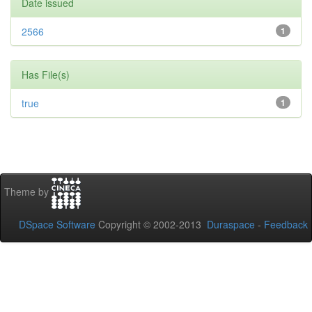
Date issued
2566
1
Has File(s)
true
1
Theme by
DSpace Software
Copyright © 2002-2013
Duraspace
-
Feedback