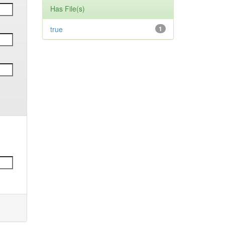
Has File(s)
true
1