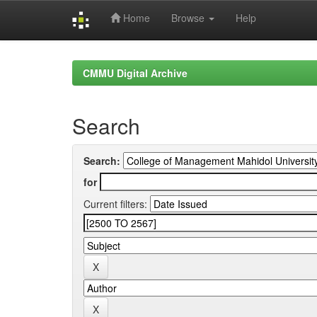
Home
Browse
Help
Skip
navigation
CMMU Digital Archive
Search
Search:
for
Current filters: