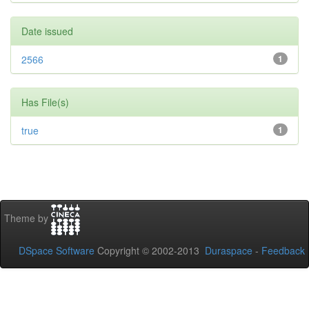
Date issued
2566
1
Has File(s)
true
1
Theme by
DSpace Software
Copyright © 2002-2013
Duraspace
-
Feedback