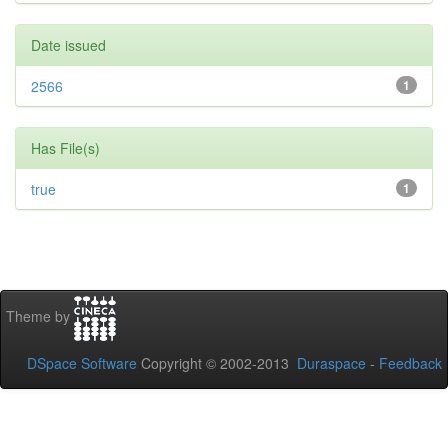
Date issued
2566
1
Has File(s)
true
1
Theme by
DSpace Software
Copyright © 2002-2013
Duraspace
-
Feedback