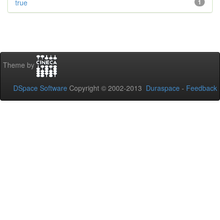
true
1
Theme by
DSpace Software
Copyright © 2002-2013
Duraspace
-
Feedback