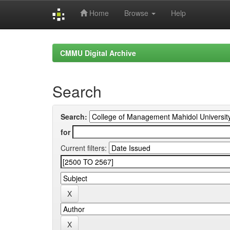
Home
Browse
Help
Skip
navigation
CMMU Digital Archive
Search
Search:
for
Current filters: