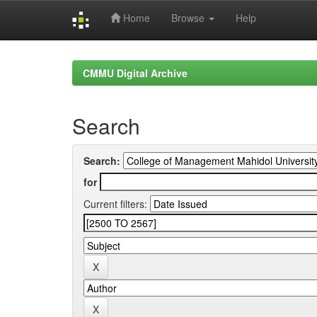
Home
Browse
Help
Skip
navigation
CMMU Digital Archive
Search
Search:
for
Current filters: