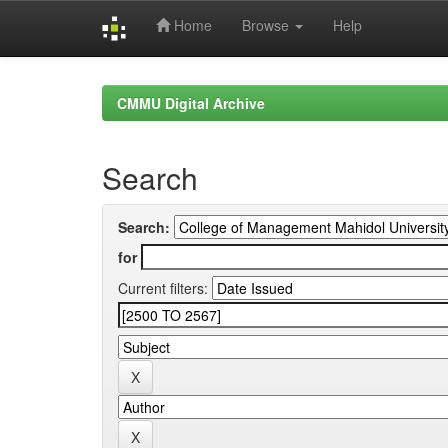
Home
Browse
Help
Skip
navigation
CMMU Digital Archive
Search
Search:
for
Current filters: