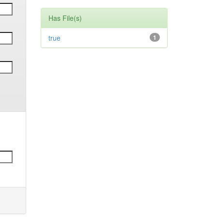
Has File(s)
true
1