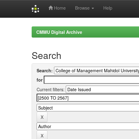
Home
Browse
Help
Skip
navigation
CMMU Digital Archive
Search
Search:
for
Current filters: