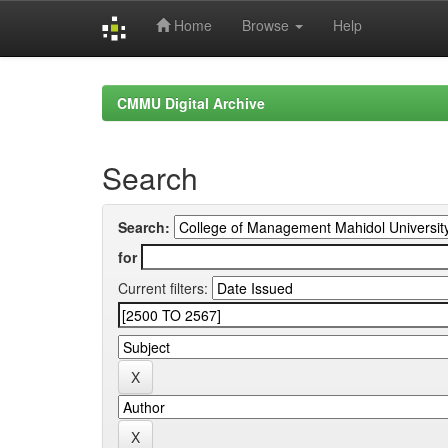
Home
Browse
Help
Skip
navigation
CMMU Digital Archive
Search
Search:
for
Current filters: