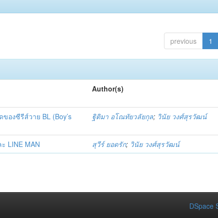
previous
1
Author(s)
ของซีรีส์วาย BL (Boy’s
ฐิติมา อโณทัยวลัยกุล
;
วินัย วงศ์สุรวัฒน์
และ LINE MAN
สุวีร์ ยอดรัก
;
วินัย วงศ์สุรวัฒน์
DSpace S