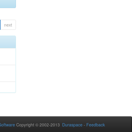
next
oftware
Copyright © 2002-2013
Duraspace
-
Feedback