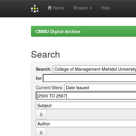
Home
Browse
Help
Skip
navigation
CMMU Digital Archive
Search
Search:
for
Current filters: