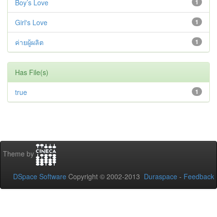
Boy’s Love
1
Girl's Love
1
ค่ายผู้ผลิต
1
Has File(s)
true
1
Theme by
DSpace Software
Copyright © 2002-2013
Duraspace
-
Feedback