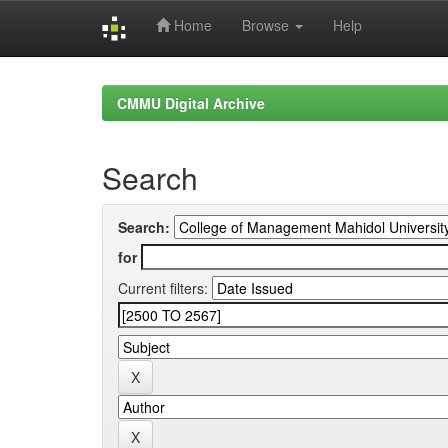
Home
Browse
Help
Skip
navigation
CMMU Digital Archive
Search
Search:
for
Current filters: