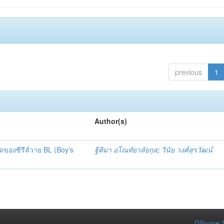
previous
1
Author(s)
ของซีรีส์วาย BL (Boy’s
ฐิติมา อโณทัยวลัยกุล
;
วินัย วงศ์สุรวัฒน์
DSpace S