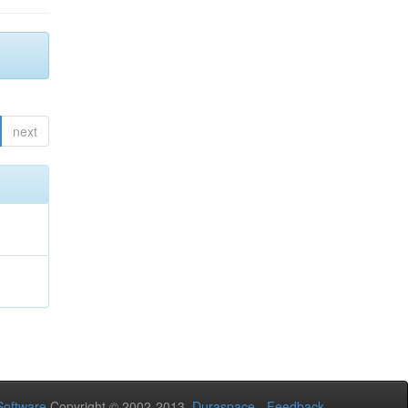
next
oftware
Copyright © 2002-2013
Duraspace
-
Feedback