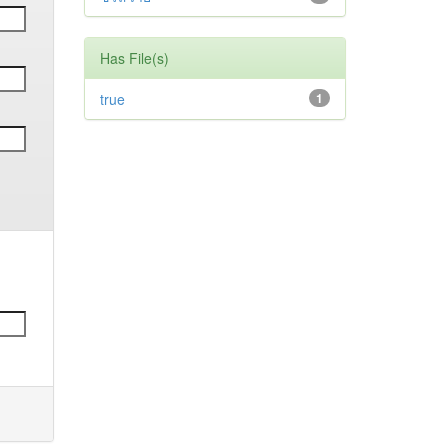
Has File(s)
true
1