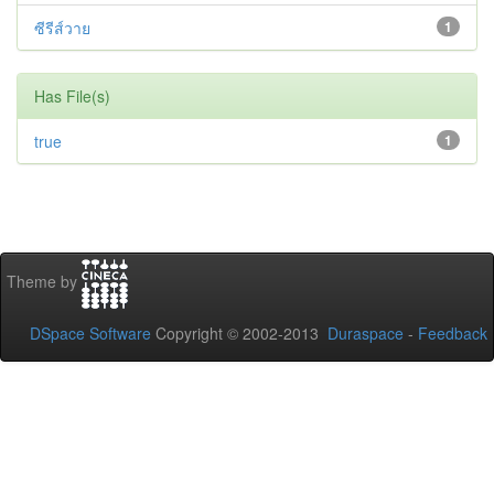
ซีรีส์วาย
1
Has File(s)
true
1
Theme by
DSpace Software
Copyright © 2002-2013
Duraspace
-
Feedback