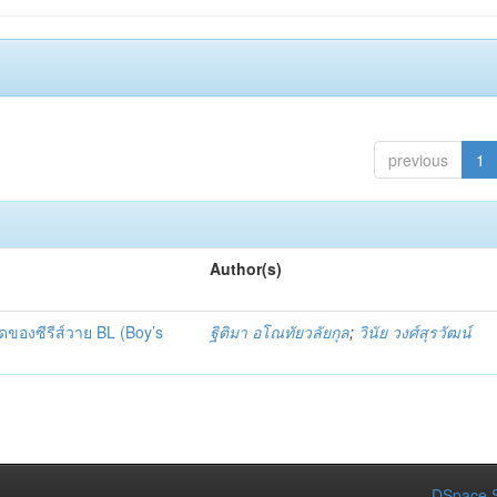
previous
1
Author(s)
ของซีรีส์วาย BL (Boy’s
ฐิติมา อโณทัยวลัยกุล
;
วินัย วงศ์สุรวัฒน์
DSpace S