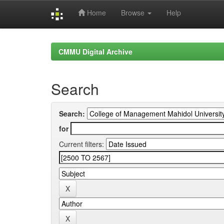
Home
Browse
Help
Skip
navigation
CMMU Digital Archive
Search
Search:
for
Current filters: