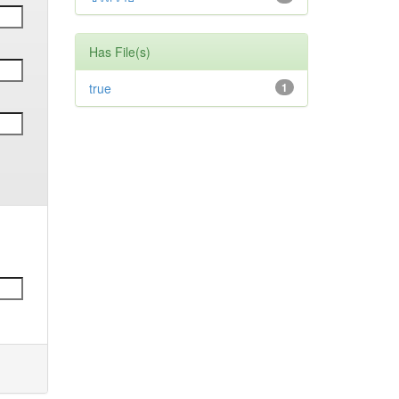
Has File(s)
true
1