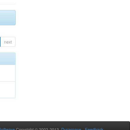
next
oftware
Copyright © 2002-2013
Duraspace
-
Feedback