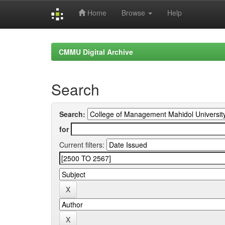
Home
Browse
Help
Skip
navigation
CMMU Digital Archive
Search
Search:
for
Current filters: