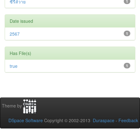
ซีรีส์วาย
1
Date issued
2567
1
Has File(s)
true
1
Theme by
DSpace Software
Copyright © 2002-2013
Duraspace
-
Feedback