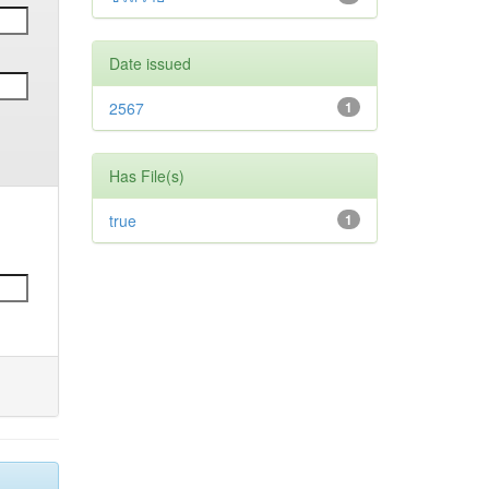
Date issued
2567
1
Has File(s)
true
1