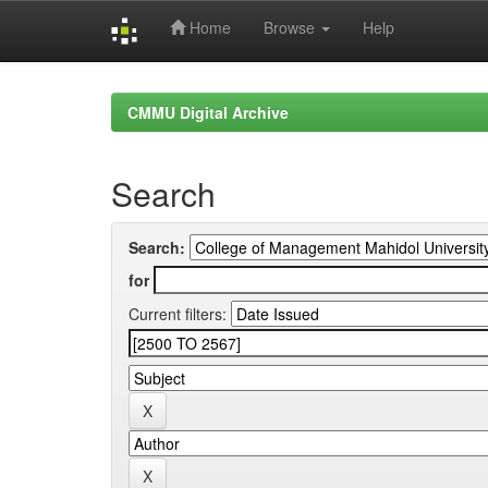
Home
Browse
Help
Skip
navigation
CMMU Digital Archive
Search
Search:
for
Current filters: