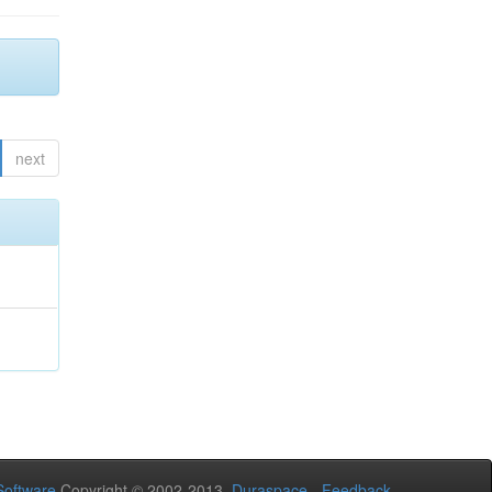
next
oftware
Copyright © 2002-2013
Duraspace
-
Feedback