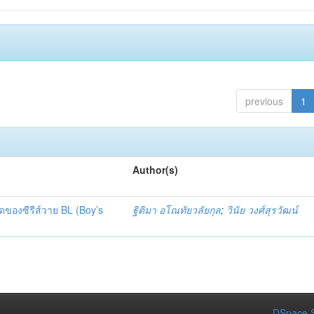
previous
1
Author(s)
ของซีรีส์วาย BL (Boy’s
ฐิติมา อโณทัยวลัยกุล
;
วินัย วงศ์สุรวัฒน์
DSpace S