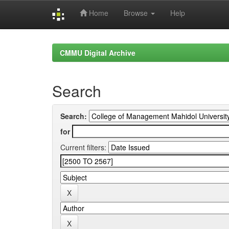
Home
Browse
Help
Skip
navigation
CMMU Digital Archive
Search
Search:
for
Current filters: