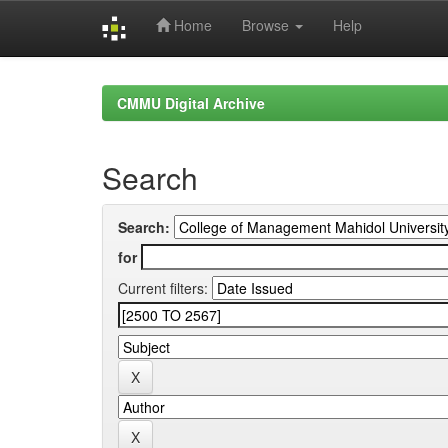
Home
Browse
Help
Skip
navigation
CMMU Digital Archive
Search
Search:
for
Current filters: