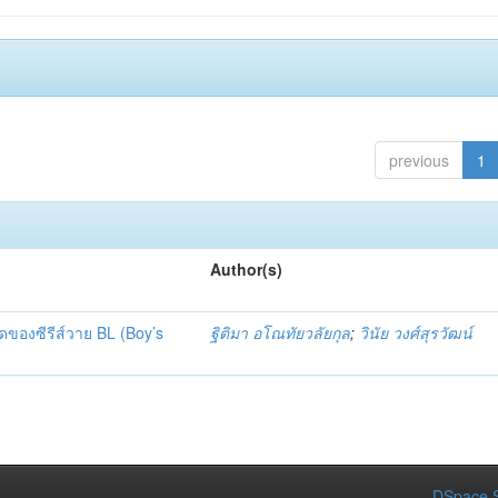
previous
1
Author(s)
ของซีรีส์วาย BL (Boy’s
ฐิติมา อโณทัยวลัยกุล
;
วินัย วงศ์สุรวัฒน์
DSpace S