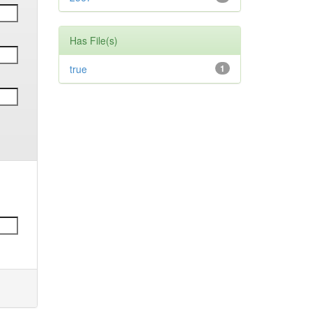
Has File(s)
true
1