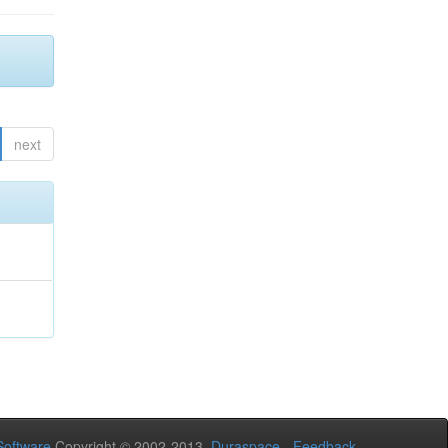
next
oftware
Copyright © 2002-2013
Duraspace
-
Feedback