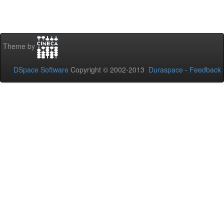
Theme by
DSpace Software
Copyright © 2002-2013
Duraspace
-
Feedback