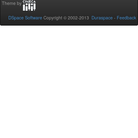
Theme by
DSpace Software
Copyright © 2002-2013
Duraspace
-
Feedback