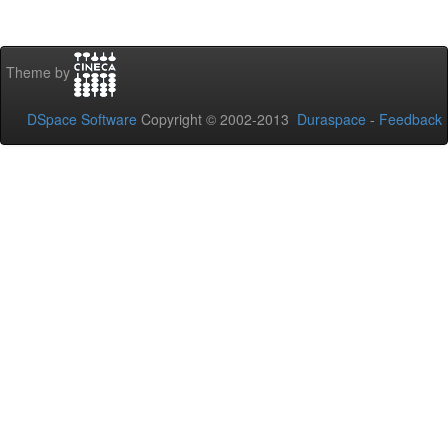
Theme by
DSpace Software
Copyright © 2002-2013
Duraspace
-
Feedback