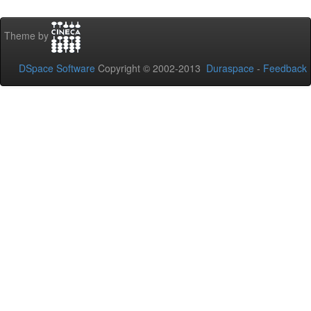
Theme by
DSpace Software
Copyright © 2002-2013
Duraspace
-
Feedback