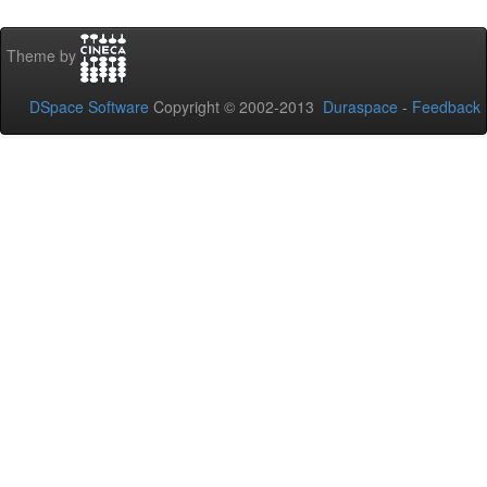
Theme by
DSpace Software
Copyright © 2002-2013
Duraspace
-
Feedback