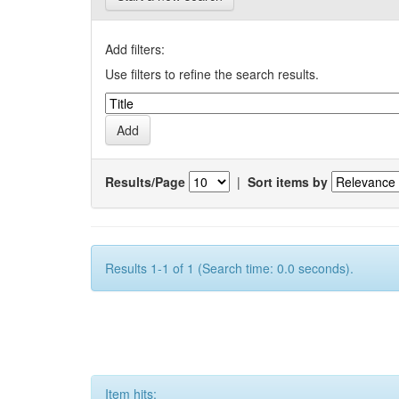
Add filters:
Use filters to refine the search results.
Results/Page
|
Sort items by
Results 1-1 of 1 (Search time: 0.0 seconds).
Item hits: