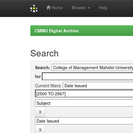
Home
Browse
Help
Skip
navigation
CMMU Digital Archive
Search
Search:
for
Current filters: