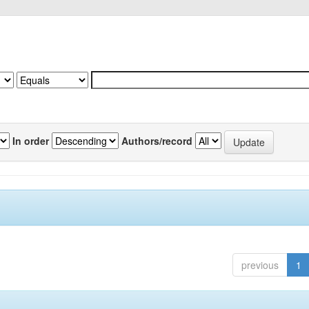
In order
Authors/record
previous
1