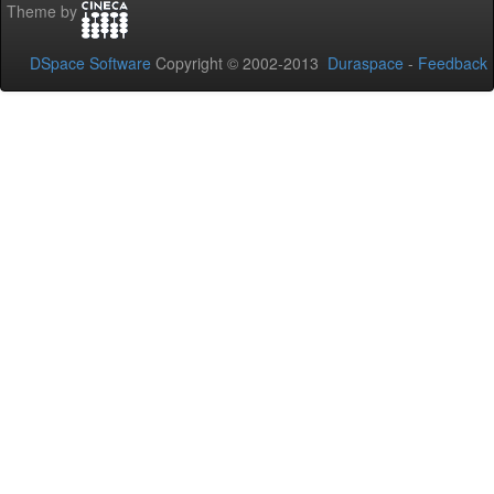
Theme by
DSpace Software
Copyright © 2002-2013
Duraspace
-
Feedback