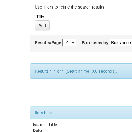
Use filters to refine the search results.
Results/Page
|
Sort items by
Results 1-1 of 1 (Search time: 0.0 seconds).
Item hits:
Issue
Title
Date