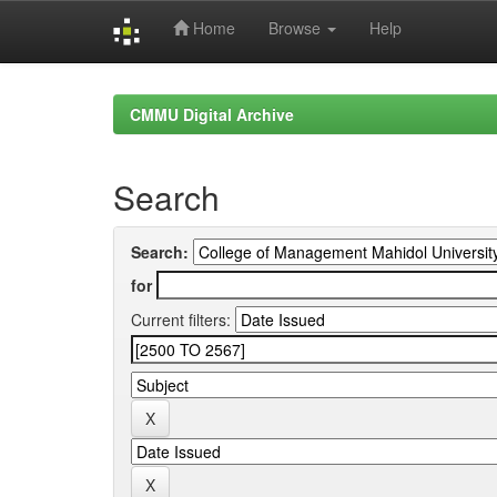
Home
Browse
Help
Skip
navigation
CMMU Digital Archive
Search
Search:
for
Current filters: