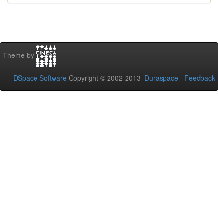
Theme by
DSpace Software
Copyright © 2002-2013
Duraspace
-
Feedback