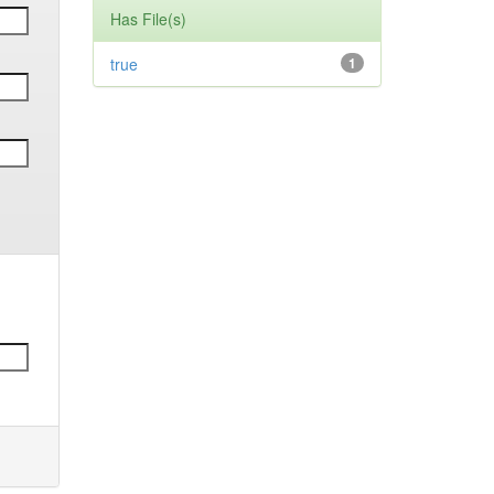
Has File(s)
true
1