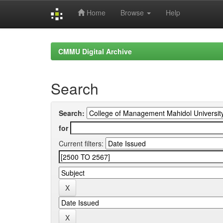
Home
Browse
Help
Skip
navigation
CMMU Digital Archive
Search
Search:
for
Current filters: