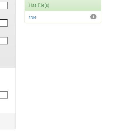
Has File(s)
true
1