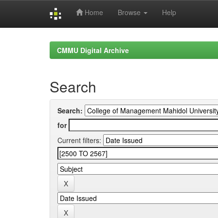
Home
Browse
Help
Skip
navigation
CMMU Digital Archive
Search
Search:
for
Current filters: