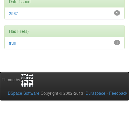
Date issued
2567
1
Has File(s)
true
1
Theme by
DSpace Software
Copyright © 2002-2013
Duraspace
-
Feedback