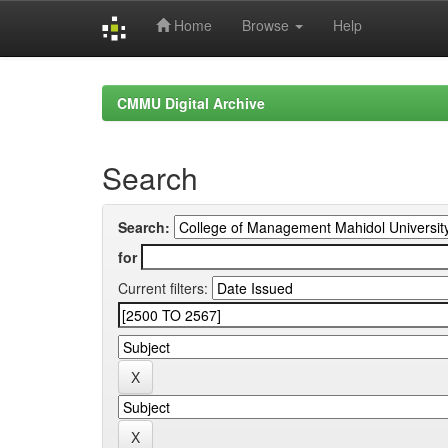
Home
Browse
Help
Skip
navigation
CMMU Digital Archive
Search
Search:
for
Current filters: