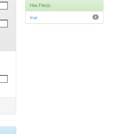
Has File(s)
true
1