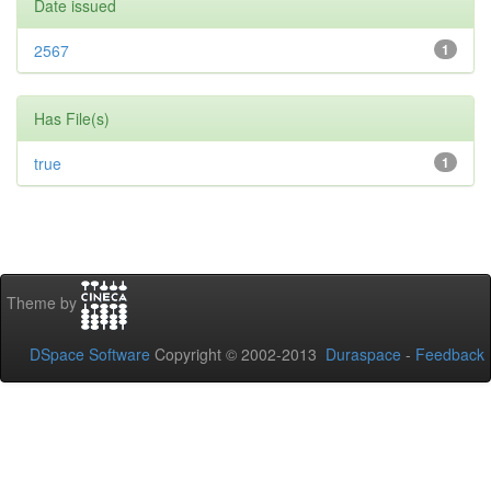
Date issued
2567
1
Has File(s)
true
1
Theme by
DSpace Software
Copyright © 2002-2013
Duraspace
-
Feedback