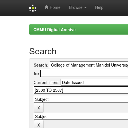
Home
Browse
Help
Skip
navigation
CMMU Digital Archive
Search
Search:
for
Current filters: