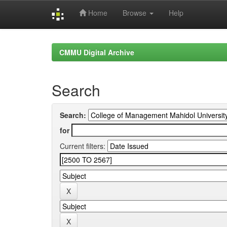
Home
Browse
Help
Skip
navigation
CMMU Digital Archive
Search
Search:
for
Current filters: