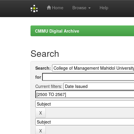
Home
Browse
Help
Skip
navigation
CMMU Digital Archive
Search
Search:
for
Current filters: