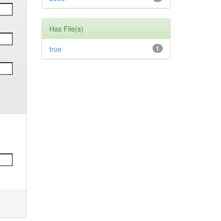
Has File(s)
true
1