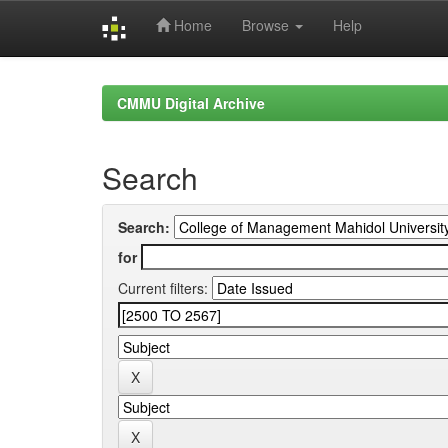
Home
Browse
Help
Skip
navigation
CMMU Digital Archive
Search
Search:
for
Current filters: