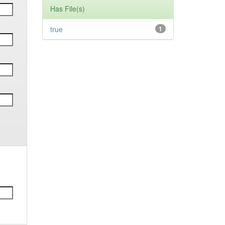
Has File(s)
true
1