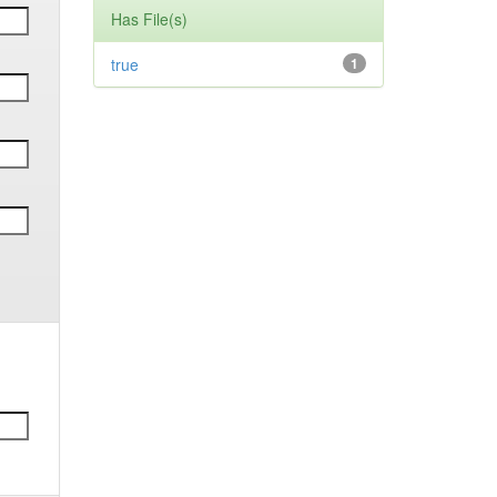
Has File(s)
true
1