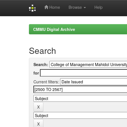
Home
Browse
Help
Skip
navigation
CMMU Digital Archive
Search
Search:
for
Current filters: