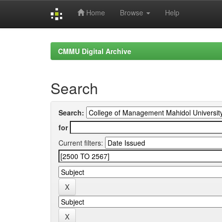
Home
Browse
Help
Skip
navigation
CMMU Digital Archive
Search
Search:
for
Current filters: