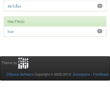
สัตว์เลี้ยง
1
Has File(s)
true
1
Theme by
DSpace Software
Copyright © 2002-2013
Duraspace
-
Feedback