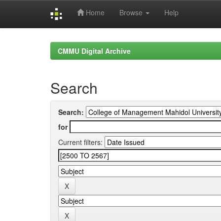
Home
Browse
Help
Skip
navigation
CMMU Digital Archive
Search
Search:
for
Current filters: