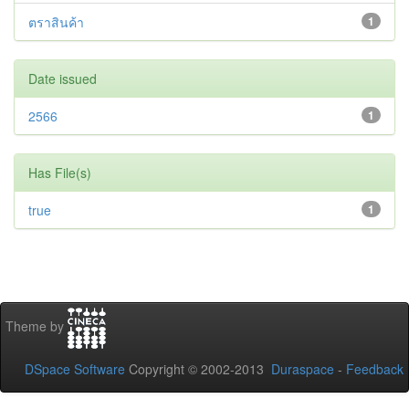
ตราสินค้า
1
Date issued
2566
1
Has File(s)
true
1
Theme by
DSpace Software
Copyright © 2002-2013
Duraspace
-
Feedback